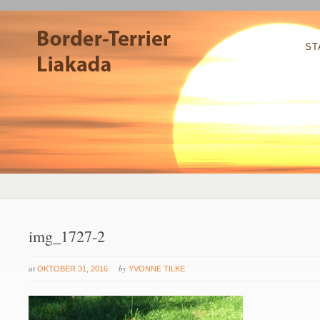
ST
img_1727-2
at
by
OKTOBER 31, 2016
YVONNE TILKE