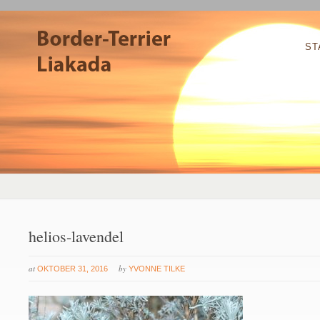
ST
helios-lavendel
at
by
OKTOBER 31, 2016
YVONNE TILKE