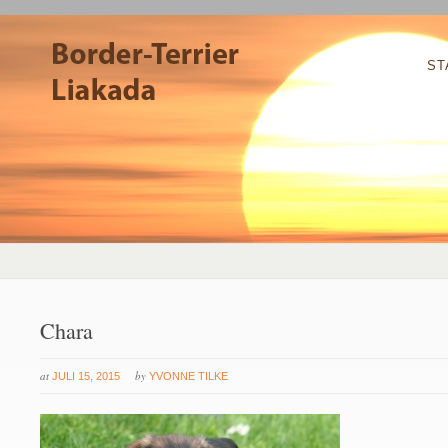
ST
Chara
at
by
JULI 15, 2015
YVONNE TILKE