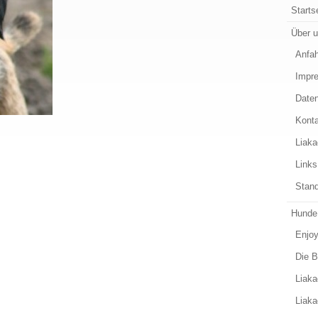
Starts
Über 
Anfah
Impr
Date
Kont
Liak
Links
Stand
Hunde
Enjoy
Die 
Liaka
Liaka