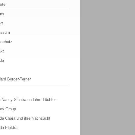
eite
uns
rt
essum
nschutz
akt
ada
ard Border-Terrier
 Nancy Sinatra und ihre Töchter
Boy Group
da Chara und ihre Nachzucht
da Elektra